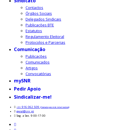
Sindicato
Contactos
Órgãos Sociais
Delegados Sindicais
Publicações BTE
Estatutos
Regulamento Eleitoral
Protocolos e Parcerias
Comunicação
Publicações
Comunicados
Artigos
Convocatórias
mySNR
Pedir Apoio
Sindicalizar-me!
916 062 509
+351
(Chamada para rede móvel nacional)
geral@snr.pt
Seg. a Sex. 9:00-17:00