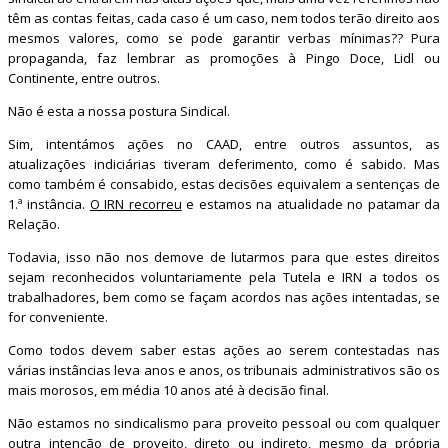
têm as contas feitas, cada caso é um caso, nem todos terão direito aos
mesmos valores, como se pode garantir verbas mínimas?? Pura
propaganda, faz lembrar as promoções à Pingo Doce, Lidl ou
Continente, entre outros.
Não é esta a nossa postura Sindical.
Sim, intentámos ações no CAAD, entre outros assuntos, as
atualizações indiciárias tiveram deferimento, como é sabido. Mas
como também é consabido, estas decisões equivalem a sentenças de
1.ª instância.
O IRN recorreu
e estamos na atualidade no patamar da
Relação.
Todavia, isso não nos demove de lutarmos para que estes direitos
sejam reconhecidos voluntariamente pela Tutela e IRN a todos os
trabalhadores, bem como se façam acordos nas ações intentadas, se
for conveniente.
Como todos devem saber estas ações ao serem contestadas nas
várias instâncias leva anos e anos, os tribunais administrativos são os
mais morosos, em média 10 anos até à decisão final.
Não estamos no sindicalismo para proveito pessoal ou com qualquer
outra intenção de proveito, direto ou indireto, mesmo da própria