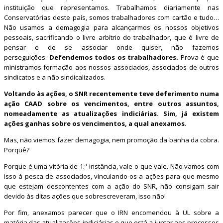
instituição que representamos. Trabalhamos diariamente nas
Conservatórias deste país, somos trabalhadores com cartão e tudo…
Não usamos a demagogia para alcançarmos os nossos objetivos
pessoais, sacrificando o livre arbítrio do trabalhador, que é livre de
pensar e de se associar onde quiser, não fazemos
perseguições.
Defendemos todos os trabalhadores.
Prova é que
ministramos formação aos nossos associados, associados de outros
sindicatos e a não sindicalizados.
Voltando às ações, o SNR recentemente teve deferimento numa
ação CAAD sobre os vencimentos, entre outros assuntos,
nomeadamente as atualizações indiciárias. Sim, já existem
ações ganhas sobre os vencimentos, a qual anexamos.
Mas, não viemos fazer demagogia, nem promoção da banha da cobra.
Porquê?
Porque é uma vitória de 1.ª instância, vale o que vale. Não vamos com
isso à pesca de associados, vinculando-os a ações para que mesmo
que estejam descontentes com a ação do SNR, não consigam sair
devido às ditas ações que sobrescreveram, isso não!
Por fim, anexamos parecer que o IRN encomendou à UL sobre a
matéria das
atualizações indiciárias
e que está a juntar aos processos