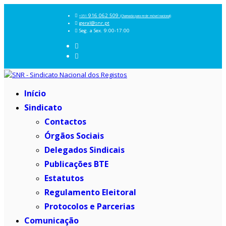
916 062 509
+351
(Chamada para rede móvel nacional)
geral@snr.pt
Seg. a Sex. 9:00-17:00
Início
Sindicato
Contactos
Órgãos Sociais
Delegados Sindicais
Publicações BTE
Estatutos
Regulamento Eleitoral
Protocolos e Parcerias
Comunicação